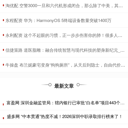
​淘优配 空警3000一旦和六代机形成闭合，那么除了中美，其他国家就可以解除武
​东程配资 华为：HarmonyOS 5终端设备数量突破1400万
​永利配资 这个不起眼的习惯，正一步步伤害你的肺！很多人天天做，却毫不知情！
​信捷策路 道医脂雕：融合传统智慧与现代科技的塑身新纪元_项目_市场追捧_技术
​牛操盘 布兰妮豪宅变身“狗狗厕所”，从天后到隐士，自由代价不可思议
最新文章
富盈网 深圳金融监管局：辖内银行已审批“白名单”项目443个，放款4365亿元
盛多网 “中本贯通”热度不减！2026深圳中职录取排行榜来了！