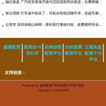
融亿操盘 广汽埃安质保升级与召回流程同步推进，自费维修车主可获补偿
智云理财 打车途中惊呆了，司机全程电话聊不停，连超车都不敢，乘客只能无奈围观
云资管 深圳张铭山律师：擅长医疗事故纠纷，收费透明专业靠谱广受好评
盛康配资
股票加10
吉林炒股
好的股票
正规实盘
倍杠杆
配资平台
配资平台
配资十大
平台
友情链接：
盛康配资
RSS地图
HTML地图
Powered by
Copyright
© 2023-2026