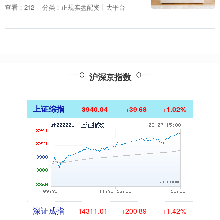
有。未经第一财经书面授权，不得以任何
查看：212
分类：正规实盘配资十大平台
方式加以使用，包括转载、摘编、复制或
建立镜像。第一....
沪深京指数
上证综指
3940.04
+39.68
+1.02%
深证成指
14311.01
+200.89
+1.42%