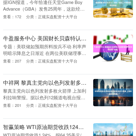
据IGN报道，今年恰逢任天堂Game Boy
Advance（GBA）发售25周年，这款经典
掌机以其在硬件极限下创造的奇迹，再次
查看：172
分类：正规实盘配资十大平台
引发了人们对当下图形技术的反思。....
牛盈服务中心 美国财长贝森特认为美联储理事会似乎出现“裂痕”
专题：美联储如预期所料按兵不动 利率声
明暗示降息之日渐近 在两位美联储理事对
维持利率不变的决定提出异议后，美国财
查看：207
分类：正规实盘配资十大平台
政部长斯科特·贝森特表示，美联储“似乎
已经出现裂....
中祥网 黎真主党向以色列发射多枚火箭弹 上加利利拉响警报
黎真主党向以色列发射多枚火箭弹 上加利
利拉响警报。据以色列12频道电视台报
道，黎巴嫩真主党于3月25日向以色列北
查看：201
分类：正规实盘配资十大平台
部上加利利地区发射了多枚火箭弹。该地
区随即拉响防....
智赢策略 WTI原油期货收跌124% 报6435美元桶
WTI原油期货收跌1.24%，报64.35美元/