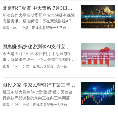
北京科汇配资 中天策略:7月3日市场分析
新浪合作大平台期货开户 安全快捷有保障
海量资讯、精准解读，尽在新浪财经APP
责任编辑：陈平....
查看：66
分类：正规实盘配资十大平台
财惠赚 蚂蚁秘密测试AI支付宝，阿里辟谣周靖人离职，央视曝光违规电池工厂，安克通过港交所上市聆讯，这就是今天的其他大新闻！
今天是 6 月 14 日 农历四月廿九 没别的
事，就是跟你说一下 今天去超市买榴莲 花
87 买了个四房饱满 超高出肉量的报恩小
查看：150
分类：正规实盘配资十大平台
榴莲 回家直接爽吃 下面是今天....
跟投之家 多家民营银行下架三年期存款产品
继五年期大额存单批量“隐退”后，民营银
行存款产品调整的风向正在向三年期蔓
延。 近期，多家民营银行相继下架或暂停
查看：196
分类：正规实盘配资十大平台
销售三年期及五年期整存整取产品，同时
下调相关存款利....