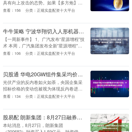
具有向上攻击的态势。如果【多方炮】一
直顶紧右上角，我们称之为当头炮，这种
查看：156
分类：正规实盘配资十大平台
形态更加具有向上攻击的态势。 图片 【当
头炮】的具体....
牛牛策略 宁波华翔切入人形机器人赛道，广汽发布“星源增程”技术｜一周车闻
【一周新事件】 1、广汽发布“星源增程”技
术 本周，广汽集团发布全新"星源增程"技
术，昊铂HL增程版同步上市交付。"星源
查看：106
分类：正规实盘配资十大平台
增程"通过搭载广汽集团自研的AI能量控
制....
贝股通 华电20GW组件集采均价超07元W，中国光伏行业协会重申加强行业自律
光伏产业的反内卷如火如荼，央国企集采
招标价格的变动也被视为体现反内卷进程
的风向标之一。 8月22日，华电集团2025
查看：134
分类：正规实盘配资十大平台
年至2026年光伏组件集中采购开标，该项
目总....
股易配 朗新集团：8月27日融券卖出7400股，融资融券余额658亿元
本站消息，8月27日，朗新集团
（300682）融资买入1.59亿元，融资偿还