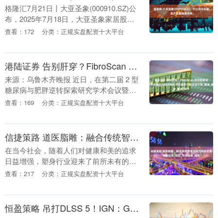
格隆汇7月21日丨大亚圣象(000910.SZ)公
布，2025年7月18日，大亚圣象家居股份
有限公司下属全资子公司大亚木业(南宁)
查看：172
分类：正规实盘配资十大平台
有限公司与南宁华侨投资区华盛资....
港陆证券 告别肝穿？FibroScan 肝功能剪切波量化超声诊断仪为肝纤维化评估提供可靠无创方案_福波_临床_技术
来源：乌鲁木齐晚报 近日，在第二届 2 型
糖尿病与肥胖逆转探索研究学术会议暨第
十届浦南内分泌代谢会议上，代谢相关脂
查看：169
分类：正规实盘配资十大平台
肪性肝病（MAFLD）的早期筛查与管理策
略成为....
信捷策路 道医脂雕：融合传统智慧与现代科技的塑身新纪元_项目_市场追捧_技术
在当今社会，随着人们对健康和美的追求
日益增强，塑身行业迎来了前所未有的发
展机遇。在众多塑身技术中，道医脂雕以
查看：217
分类：正规实盘配资十大平台
其独特的理念和卓越的效果脱颖而出，成
为市场追捧的焦点....
恒盈策略 吊打DLSS 5！IGN：GBA二十年前的优化奇迹