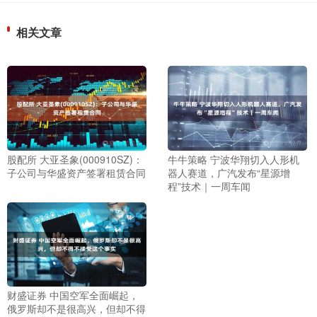
相关文章
股配所 大亚圣象(000910SZ)：
牛牛策略 宁波华翔切入人形机
子公司与华盛资产签署租赁合同
器人赛道，广汽发布“星源增
程”技术｜一周车闻
财盛证券 中国空军全面崛起，
俄罗斯却不是很高兴，但却不得