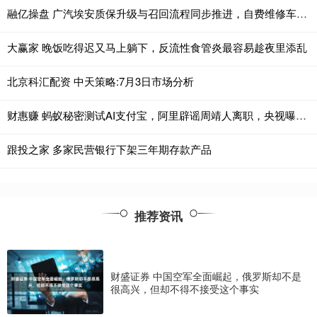
融亿操盘 广汽埃安质保升级与召回流程同步推进，自费维修车主可获补偿
大赢家 晚饭吃得迟又马上躺下，反流性食管炎最容易趁夜里添乱
北京科汇配资 中天策略:7月3日市场分析
财惠赚 蚂蚁秘密测试AI支付宝，阿里辟谣周靖人离职，央视曝光违规电池工厂，安克通过港交所上市聆讯，这就是今天的其他大新闻！
跟投之家 多家民营银行下架三年期存款产品
推荐资讯
财盛证券 中国空军全面崛起，俄罗斯却不是
很高兴，但却不得不接受这个事实