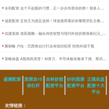
​永利配资 这个不起眼的习惯，正一步步伤害你的肺！很多人天天做，却毫不知情！
​涵星配资 足协又为国足选帅！球迷推荐看好前葡萄牙队主教练，值得期待_桑托斯_久尔杰维奇_中国香港队
​信捷策路 道医脂雕：融合传统智慧与现代科技的塑身新纪元_项目_市场追捧_技术
​聚财略 卢拉：巴西将自行打击有组织犯罪 拒绝外国干预
​策略操盘 A股画风突变！AI算力、半导体板块集体下挫。寒武纪盘中跌超13%，小微盘股守护大盘
盛康配资
股票加10
吉林炒股
好的股票
正规实盘
倍杠杆
配资平台
配资平台
配资十大
平台
友情链接：