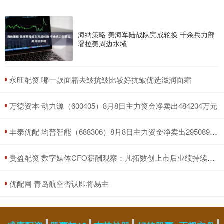
海纳策略 美海军陆战队完成轮换 千余兵力部
署拉美周边水域
​永旺配资 哪一款面霜去皱抗皱比较好抗皱优选滋润面霜
​万德资本 动力源（600405）8月8日主力资金净卖出484204万元
​丰泰优配 均普智能（688306）8月8日主力资金净卖出295089万元
​贵盈配资 数字媒体CFO薪酬观察：凡拓数创上市后业绩持续恶化 CFO张昱年薪68万元“坚如磐石” 累计减持套现超4000万元
​优配网 青岛航空否认即将易主