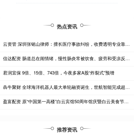
热点资讯
云资管 深圳张铭山律师：擅长医疗事故纠纷，收费透明专业靠谱广受好评
信达配资 肠道总在闹情绪，慢性肠炎常被饮食、疲劳和受凉反复牵动
君润宜保 9倍、15倍、743倍，今夜多家A股“炸裂式”预增
犇牛聚财 全球海洋机器人最大单轮融资诞生，世航智能完成超10亿元A轮融资
盈富配资 原“中国第一高楼”白云宾馆50周年馆庆暨白云美食节启幕
推荐资讯