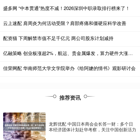
盛多网 “中本贯通”热度不减！2026深圳中职录取排行榜来了！
云上速配 肩周炎为何活动受限？肩部疼痛和僵硬应科学改善
配资猫 下周解禁市值不足千亿元 两公司股东计划减持
亿融策略 创业板涨超2%，航运、贵金属爆发，算力硬件大涨，恒指、恒科指双双涨超1%，智谱狂飙30%
佳荣网配 华南师范大学文学院举办《给阿嬷的情书》观影研讨会
推荐资讯
龙辉优配 中国日本商会会长答一财：多个日
本经济团体计划赴华考察，关注中国创新活力