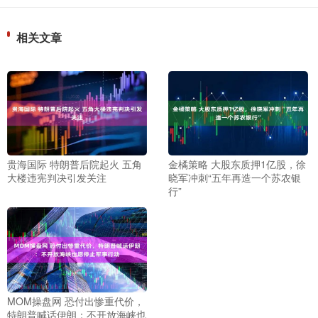
相关文章
贵海国际 特朗普后院起火 五角
金橘策略 大股东质押1亿股，徐
大楼违宪判决引发关注
晓军冲刺“五年再造一个苏农银
行”
MOM操盘网 恐付出惨重代价，
特朗普喊话伊朗：不开放海峡也