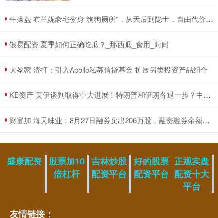
​牛操盘 布兰妮豪宅变身“狗狗厕所”，从天后到隐士，自由代价不可思议
​银易配资 夏季如何正确吃瓜？_那西瓜_食用_时间
​大盈家 渣打：引入Apollo私募信贷基金 扩展另类投资产品组合
​KB资产 美伊谈判取得重大进展！特朗普和伊朗各退一步？中国功不可没
​财富加 海天味业：8月27日融券卖出206万股，融资融券余额123亿元
盛康配资
股票加10
吉林炒股
好的股票
正规实盘
倍杠杆
配资平台
配资平台
配资十大
平台
友情链接：